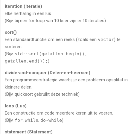
iteration (Iteratie)
Elke herhaling in een lus.
(Bijv. bij een for-loop van 10 keer zijn er 10 iteraties)
sort()
Een standaardfunctie om een reeks (zoals een
vector
) te
sorteren.
(Bijv.
std::sort(getallen.begin(),
getallen.end());
)
divide-and-conquer (Delen-en-heersen)
Een programmeerstrategie waarbij je een probleem opsplitst in
kleinere delen.
(Bijv. quicksort gebruikt deze techniek)
loop (Lus)
Een constructie om code meerdere keren uit te voeren.
(Bijv.
for
,
while
,
do-while
)
statement (Statement)