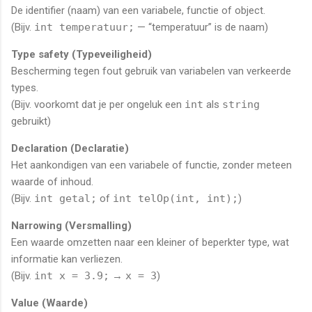
De identifier (naam) van een variabele, functie of object.
(Bijv.
int temperatuur;
— “temperatuur” is de naam)
Type safety (Typeveiligheid)
Bescherming tegen fout gebruik van variabelen van verkeerde
types.
(Bijv. voorkomt dat je per ongeluk een
int
als
string
gebruikt)
Declaration (Declaratie)
Het aankondigen van een variabele of functie, zonder meteen
waarde of inhoud.
(Bijv.
int getal;
of
int telOp(int, int);
)
Narrowing (Versmalling)
Een waarde omzetten naar een kleiner of beperkter type, wat
informatie kan verliezen.
(Bijv.
int x = 3.9;
→
x = 3
)
Value (Waarde)