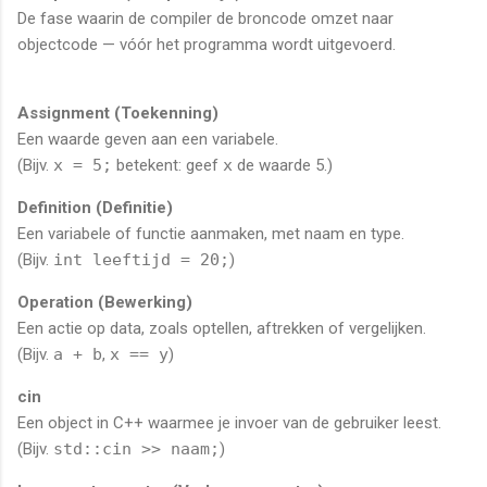
De fase waarin de compiler de broncode omzet naar
objectcode — vóór het programma wordt uitgevoerd.
Assignment (Toekenning)
Een waarde geven aan een variabele.
(Bijv.
x = 5;
betekent: geef
x
de waarde 5.)
Definition (Definitie)
Een variabele of functie aanmaken, met naam en type.
(Bijv.
int leeftijd = 20;
)
Operation (Bewerking)
Een actie op data, zoals optellen, aftrekken of vergelijken.
(Bijv.
a + b
,
x == y
)
cin
Een object in C++ waarmee je invoer van de gebruiker leest.
(Bijv.
std::cin >> naam;
)