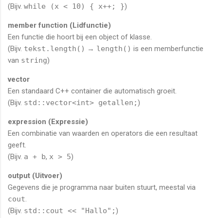
(Bijv.
while (x < 10) { x++; }
)
member function (Lidfunctie)
Een functie die hoort bij een object of klasse.
(Bijv.
tekst.length()
→
length()
is een memberfunctie
van
string
)
vector
Een standaard C++ container die automatisch groeit.
(Bijv.
std::vector<int> getallen;
)
expression (Expressie)
Een combinatie van waarden en operators die een resultaat
geeft.
(Bijv.
a + b
,
x > 5
)
output (Uitvoer)
Gegevens die je programma naar buiten stuurt, meestal via
cout
.
(Bijv.
std::cout << "Hallo";
)