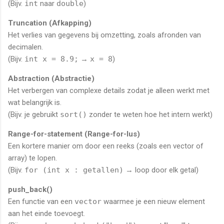
(Bijv.
int
naar
double
)
Truncation (Afkapping)
Het verlies van gegevens bij omzetting, zoals afronden van
decimalen.
(Bijv.
int x = 8.9;
→
x = 8
)
Abstraction (Abstractie)
Het verbergen van complexe details zodat je alleen werkt met
wat belangrijk is.
(Bijv. je gebruikt
sort()
zonder te weten hoe het intern werkt)
Range-for-statement (Range-for-lus)
Een kortere manier om door een reeks (zoals een vector of
array) te lopen.
(Bijv.
for (int x : getallen)
→ loop door elk getal)
push_back()
Een functie van een
vector
waarmee je een nieuw element
aan het einde toevoegt.