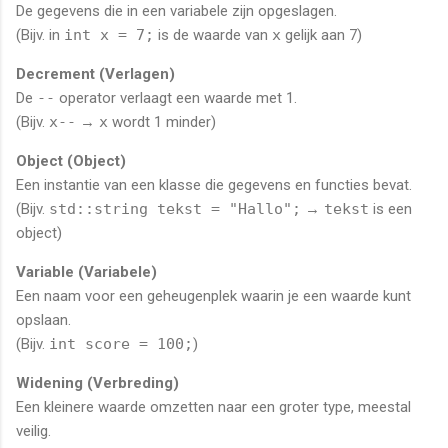
De gegevens die in een variabele zijn opgeslagen.
(Bijv. in
int x = 7;
is de waarde van
x
gelijk aan 7)
Decrement (Verlagen)
De
--
operator verlaagt een waarde met 1.
(Bijv.
x--
→
x
wordt 1 minder)
Object (Object)
Een instantie van een klasse die gegevens en functies bevat.
(Bijv.
std::string tekst = "Hallo";
→
tekst
is een
object)
Variable (Variabele)
Een naam voor een geheugenplek waarin je een waarde kunt
opslaan.
(Bijv.
int score = 100;
)
Widening (Verbreding)
Een kleinere waarde omzetten naar een groter type, meestal
veilig.