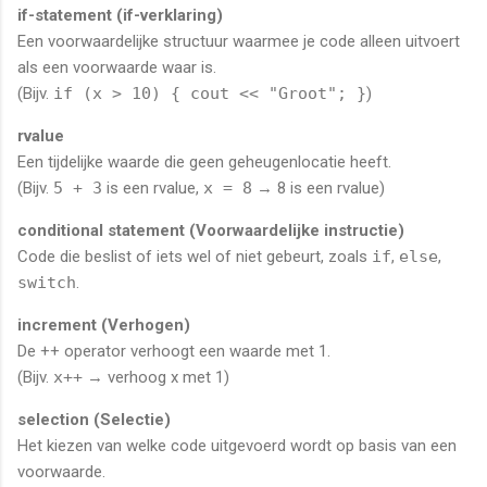
if-statement (if-verklaring)
Een voorwaardelijke structuur waarmee je code alleen uitvoert
als een voorwaarde waar is.
(Bijv.
if (x > 10) { cout << "Groot"; }
)
rvalue
Een tijdelijke waarde die geen geheugenlocatie heeft.
(Bijv.
5 + 3
is een rvalue,
x = 8
→ 8 is een rvalue)
conditional statement (Voorwaardelijke instructie)
Code die beslist of iets wel of niet gebeurt, zoals
if
,
else
,
switch
.
increment (Verhogen)
De ++ operator verhoogt een waarde met 1.
(Bijv.
x++
→ verhoog x met 1)
selection (Selectie)
Het kiezen van welke code uitgevoerd wordt op basis van een
voorwaarde.