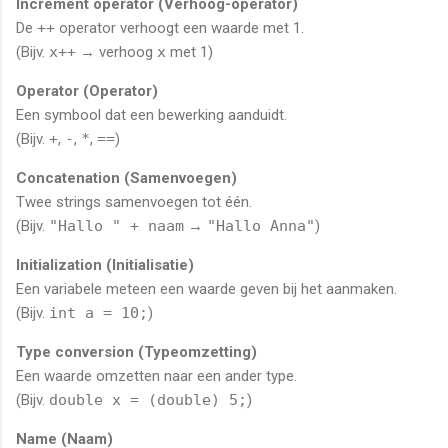
Increment operator (Verhoog-operator)
De
++
operator verhoogt een waarde met 1.
(Bijv.
x++
→ verhoog
x
met 1)
Operator (Operator)
Een symbool dat een bewerking aanduidt.
(Bijv.
+
,
-
,
*
,
==
)
Concatenation (Samenvoegen)
Twee strings samenvoegen tot één.
(Bijv.
"Hallo " + naam
→
"Hallo Anna"
)
Initialization (Initialisatie)
Een variabele meteen een waarde geven bij het aanmaken.
(Bijv.
int a = 10;
)
Type conversion (Typeomzetting)
Een waarde omzetten naar een ander type.
(Bijv.
double x = (double) 5;
)
Name (Naam)