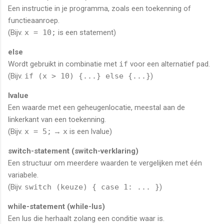
Een instructie in je programma, zoals een toekenning of
functieaanroep.
(Bijv.
x = 10;
is een statement)
else
Wordt gebruikt in combinatie met
if
voor een alternatief pad.
(Bijv.
if (x > 10) {...} else {...}
)
lvalue
Een waarde met een geheugenlocatie, meestal aan de
linkerkant van een toekenning.
(Bijv.
x = 5;
→
x
is een lvalue)
switch-statement (switch-verklaring)
Een structuur om meerdere waarden te vergelijken met één
variabele.
(Bijv.
switch (keuze) { case 1: ... }
)
while-statement (while-lus)
Een lus die herhaalt zolang een conditie waar is.