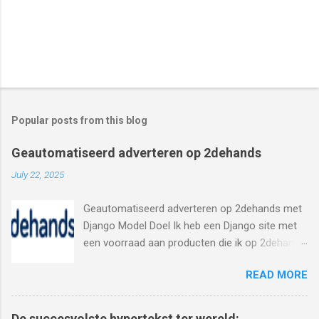
Popular posts from this blog
Geautomatiseerd adverteren op 2dehands
July 22, 2025
Geautomatiseerd adverteren op 2dehands met
Django Model Doel Ik heb een Django site met
een voorraad aan producten die ik op 2dehands
wil posten. Ik wil dit ook automatiseren door de
READ MORE
grote aantal van producten. Zo heb ik gevonden
dat 2dehands verschillende partners heeft die
deze service aanbieden en die ik kan gebruiken
De succesvolste hypertekst ter wereld: