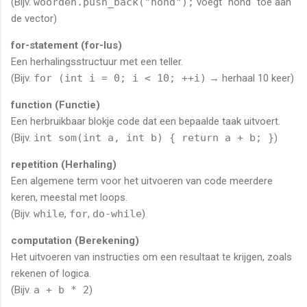
(Bijv.
woorden.push_back("hond");
voegt "hond" toe aan
de vector)
for-statement (for-lus)
Een herhalingsstructuur met een teller.
(Bijv.
for (int i = 0; i < 10; ++i)
→ herhaal 10 keer)
function (Functie)
Een herbruikbaar blokje code dat een bepaalde taak uitvoert.
(Bijv.
int som(int a, int b) { return a + b; }
)
repetition (Herhaling)
Een algemene term voor het uitvoeren van code meerdere
keren, meestal met loops.
(Bijv.
while
,
for
,
do-while
)
computation (Berekening)
Het uitvoeren van instructies om een resultaat te krijgen, zoals
rekenen of logica.
(Bijv.
a + b * 2
)