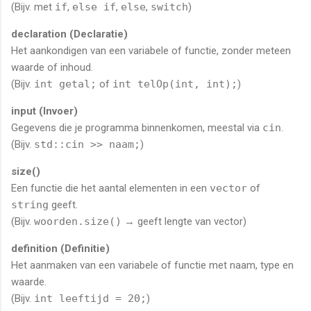
(Bijv. met
if
,
else if
,
else
,
switch
)
declaration (Declaratie)
Het aankondigen van een variabele of functie, zonder meteen
waarde of inhoud.
(Bijv.
int getal;
of
int telOp(int, int);
)
input (Invoer)
Gegevens die je programma binnenkomen, meestal via
cin
.
(Bijv.
std::cin >> naam;
)
size()
Een functie die het aantal elementen in een
vector
of
string
geeft.
(Bijv.
woorden.size()
→ geeft lengte van vector)
definition (Definitie)
Het aanmaken van een variabele of functie met naam, type en
waarde.
(Bijv.
int leeftijd = 20;
)