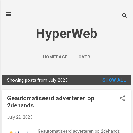
Skip to main content
HyperWeb
HOMEPAGE
OVER
Showing posts from July, 2025
SHOW ALL
P
o
Geautomatiseerd adverteren op
s
2dehands
t
s
July 22, 2025
Geautomatiseerd adverteren op 2dehands