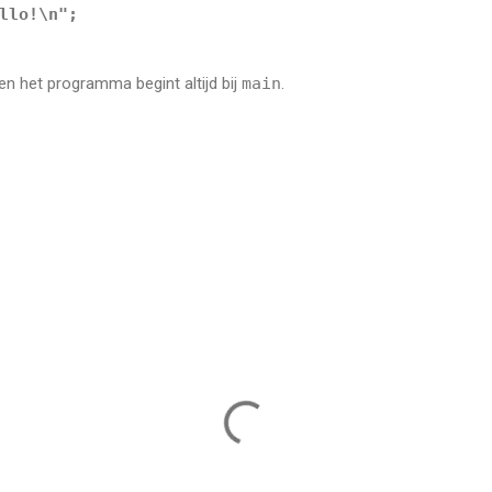
llo!\n"
;

 en het programma begint altijd bij
main
.