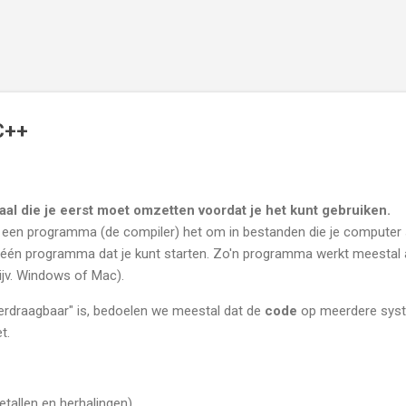
Skip to main content
C++
al die je eerst moet omzetten voordat je het kunt gebruiken.
et een programma (de compiler) het om in bestanden die je computer
én programma dat je kunt starten. Zo'n programma werkt meestal 
ijv. Windows of Mac).
rdraagbaar" is, bedoelen we meestal dat de
code
op meerdere syst
t.
etallen en herhalingen),