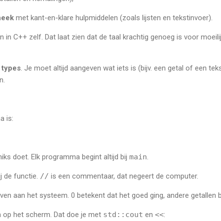
heek
met kant-en-klare hulpmiddelen (zoals lijsten en tekstinvoer).
n in C++ zelf. Dat laat zien dat de taal krachtig genoeg is voor moei
r
types
. Je moet altijd aangeven wat iets is (bijv. een getal of een t
n.
 is:
niks doet. Elk programma begint altijd bij
main
.
j de functie.
//
is een commentaar, dat negeert de computer.
ven aan het systeem. 0 betekent dat het goed ging, andere getallen 
ien op het scherm. Dat doe je met
std::cout
en
<<
: