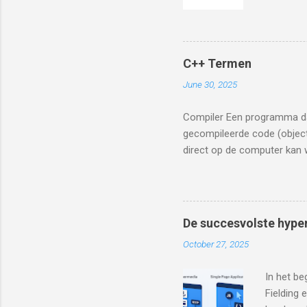
aanbieden
mijn djan
geval is 
dat 2deha
C++ Termen
de volgen
June 30, 2025
zien *fr
tostring 
Compiler Een programma dat
gecompileerde code (object
direct op de computer kan 
tussenvorm van gecompileer
Tekst in de broncode die wor
Library (Bibliotheek) Een v
(Integrated Development E
De succesvolste hype
alles in één (zoals VS Code
October 27, 2025
uitvoert. (Bijv. int som(int a, i
In het be
Fielding 