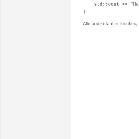
    std::cout << 
"Ha
}
Alle code staat in functies,
C
o
m
m
e
n
t
s