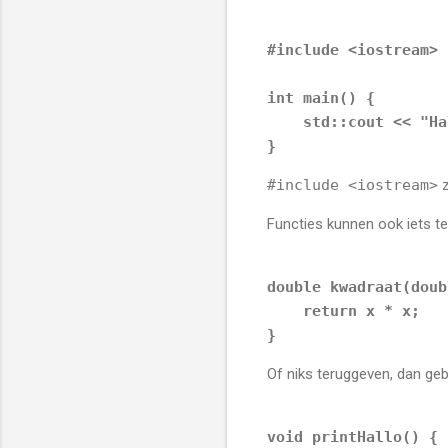
#
include
<iostream>
int
main
()
 {

    std::cout << 
"Ha
}
#include <iostream>
z
Functies kunnen ook iets te
double
kwadraat
(
doub
return
 x * x;

}
Of niks teruggeven, dan geb
void
printHallo
()
 {
