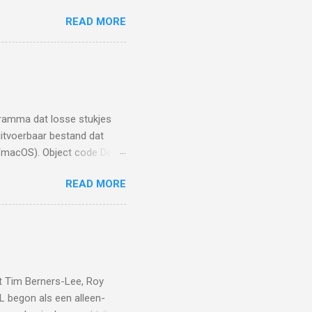
producten te uploaden ga ik
READ MORE
tool kan uploaden in mijn
 uploaden in mijn geval is
 file. Dat kan je doen met
r je de xml file gaat kunnen
ort Element, SubElement,
ort Vehicle d...
gramma dat losse stukjes
itvoerbaar bestand dat
x/macOS). Object code De
of .obj bestanden). Comment
READ MORE
. // dit is een comment )
ma kunt gebruiken. IDE
n, debuggen en uitvoeren —
ode dat een bepaalde taak
at Tim Berners-Lee, Roy
L begon als een alleen-