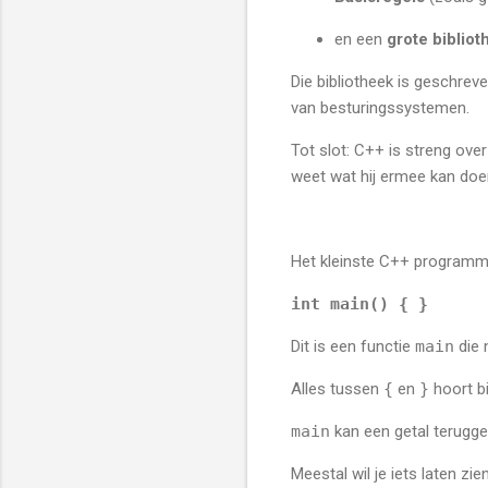
en een
grote bibliot
Die bibliotheek is geschreve
van besturingssystemen.
Tot slot: C++ is streng ove
weet wat hij ermee kan doe
Het kleinste C++ programma
int
main
()
 { }
Dit is een functie
main
die 
Alles tussen
{
en
}
hoort bi
main
kan een getal terugge
Meestal wil je iets laten z