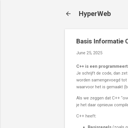
HyperWeb
Basis Informatie 
June 25, 2025
C++ is een programmeerta
Je schrijft de code, dan z
worden samengevoegd tot é
waarvoor het is gemaakt (b
Als we zeggen dat C++ "ove
je het daar opnieuw compile
C++ heeft:
Basisregels
(zoals g